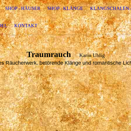
SHOP - HÄUSER
SHOP - KLÄNGE
KLANGSCHALEN-
DEL
KONTAKT
Traumrauch
Karin Uhlig
es Räucherwerk, betörende Klänge und romantische Lic