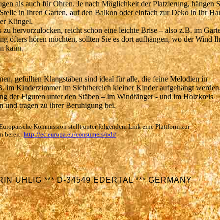
gen als auch für Ohren. Je nach Möglichkeit der Platzierung, hängen S
Stelle in Ihren Garten, auf den Balkon oder einfach zur Deko in Ihr Ha
er Klingel.
u hervorzulocken, reicht schon eine leichte Brise – also z.B. im Gart
g öfters hören möchten, sollten Sie es dort aufhängen, wo der Wind Ih
en, gefüllten Klangstäben sind ideal für alle, die feine Melodien in
B. im Kinderzimmer im Sichtbereich kleiner Kinder aufgehängt werden
ng der Figuren unter den Stäben – im Windfänger - und im Holzkreis
 Europäische Kommission stellt unter folgendem Link eine Plattform zur
n bereit:
http://ec.europa.eu/consumers/odr/
IN UHLIG *** D-34549 EDERTAL *** GERMANY