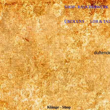
SHOP - RÄUCHERWERK
ÜBER UNS
LOB & TA
duftend
Klänge - Shop