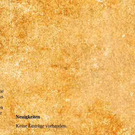
ie
us
en
r
Neuigkeiten
Keine Einträge vorhanden.