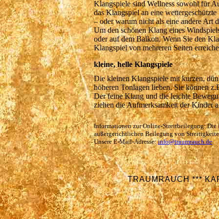
Klangspiele sind Wellness sowohl für Au
das Klangspiel an eine wettergeschützte 
– oder warum nicht als eine andere Art d
Um den schönen Klang eines Windspiels z
oder auf dem Balkon. Wenn Sie den Klan
kleine, helle Klangspiele
Die kleinen Klangspiele mit kurzen, dünn
höheren Tonlagen lieben. Sie können z.
Der feine Klang und die leichte Bewegu
Informationen zur Online-Streitbeilegung: Die
außergerichtlichen Beilegung von Streitigkeite
Unsere E-Mail-Adresse:
info@traumrauch.de
TRAUMRAUCH *** KAR