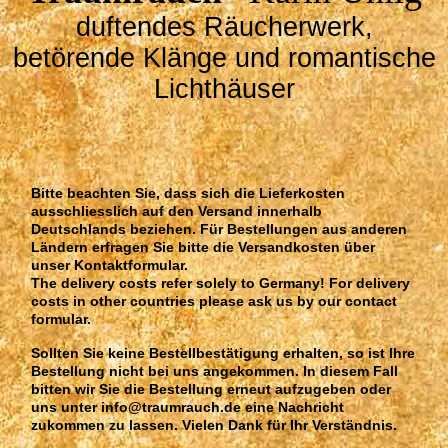
duftendes Räucherwerk,
betörende Klänge und romantische
Lichthäuser
Bitte beachten Sie, dass sich die Lieferkosten
ausschliesslich auf den Versand innerhalb
Deutschlands beziehen. Für Bestellungen aus anderen
Ländern erfragen Sie bitte die Versandkosten über
unser Kontaktformular.
The delivery costs refer solely to Germany! For delivery
costs in other countries please ask us by our contact
formular.
Sollten Sie keine Bestellbestätigung erhalten, so ist Ihre
Bestellung nicht bei uns angekommen. In diesem Fall
bitten wir Sie die Bestellung erneut aufzugeben oder
uns unter info@traumrauch.de eine Nachricht
zukommen zu lassen. Vielen Dank für Ihr Verständnis.