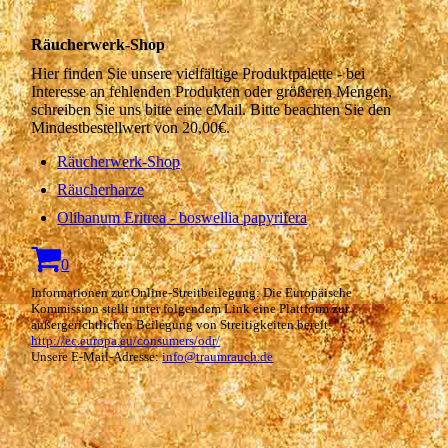
Räucherwerk-Shop
Hier finden Sie unsere vielfältige Produktpalette - bei
Interesse an fehlenden Produkten oder größeren Mengen,
schreiben Sie uns bitte eine eMail. Bitte beachten Sie den
Mindestbestellwert von 20,00€.
Räucherwerk-Shop
Räucherharze
Olibanum Eritrea - boswellia papyrifera
0
Informationen zur Online-Streitbeilegung: Die Europäische
Kommission stellt unter folgendem Link eine Plattform zur
außergerichtlichen Beilegung von Streitigkeiten bereit:
http://ec.europa.eu/consumers/odr/
Unsere E-Mail-Adresse:
info@traumrauch.de