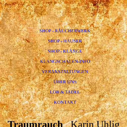
SHOP - RÄUCHERWERK
SHOP - HÄUSER
SHOP - KLÄNGE
KLANGSCHALEN-INFO
VERANSTALTUNGEN
ÜBER UNS
LOB & TADEL
KONTAKT
Traumrauch
Karin Uhlig