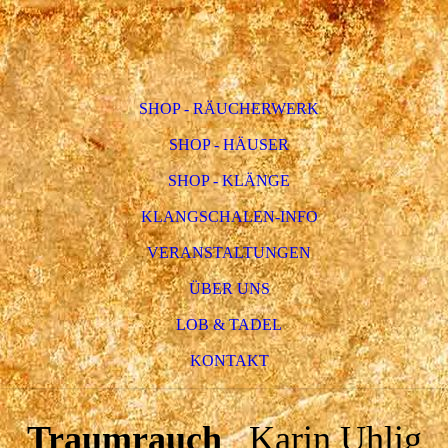
SHOP - RÄUCHERWERK
SHOP - HÄUSER
SHOP - KLÄNGE
KLANGSCHALEN-INFO
VERANSTALTUNGEN
ÜBER UNS
LOB & TADEL
KONTAKT
Traumrauch
Karin Uhlig