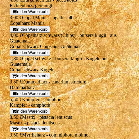
Fichtenharz, gereinigt
In den Warenkorb
3,00 €
Copal Manila - agathis alba
Copalharz Manila
In den Warenkorb
4,00 €
Copalharz schwarz (Chips) - bursera klugii - aus
Guatemala
Copal schwarz Chips aus Guatemala
In den Warenkorb
1,80 €
Copal schwarz - bursera klugii - Kugeln aus
Guatemala
Copal schwarz Kugeln
In den Warenkorb
3,50 €
Dammarharz - canarium strictum
Dammarharz
In den Warenkorb
5,50 €
Kampfer - camphora
Kampfer - camphora
In den Warenkorb
8,50 €
Mastix - pistacia lentiscus
Mastix - pistacia lentiscus
In den Warenkorb
3,50 €
Myrrheharz - commiphora molmol