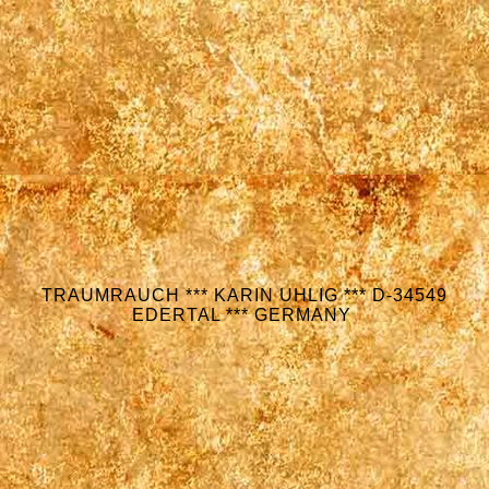
TRAUMRAUCH *** KARIN UHLIG *** D-34549
EDERTAL *** GERMANY