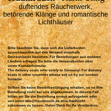
duftendes Räucherwerk,
betörende Klänge und romantische
Lichthäuser
Bitte beachten Sie, dass sich die Lieferkosten
ausschliesslich auf den Versand innerhalb
Deutschlands beziehen. Für Bestellungen aus anderen
Ländern erfragen Sie bitte die Versandkosten über
unser Kontaktformular.
The delivery costs refer solely to Germany! For delivery
costs in other countries please ask us by our contact
formular.
Sollten Sie keine Bestellbestätigung erhalten, so ist Ihre
Bestellung nicht bei uns angekommen. In diesem Fall
bitten wir Sie die Bestellung erneut aufzugeben oder
uns unter info@traumrauch.de eine Nachricht
zukommen zu lassen. Vielen Dank für Ihr Verständnis.