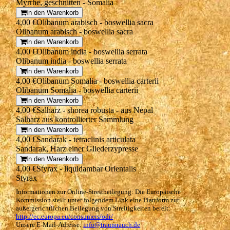
Myrrhe, geschnitten - Somalia
In den Warenkorb
4,00 €
Olibanum arabisch - boswellia sacra
Olibanum arabisch - boswellia sacra
In den Warenkorb
4,00 €
Olibanum india - boswellia serrata
Olibanum india - boswellia serrata
In den Warenkorb
4,00 €
Olibanum Somalia - boswellia carterii
Olibanum Somalia - boswellia carterii
In den Warenkorb
4,00 €
Salharz - shorea robusta - aus Nepal
Salharz aus kontrollierter Sammlung
In den Warenkorb
4,00 €
Sandarak - tetraclinis articulata
Sandarak, Harz einer Gliederzypresse
In den Warenkorb
4,00 €
Styrax - liquidambar Orientalis
Styrax
Informationen zur Online-Streitbeilegung: Die Europäische
Kommission stellt unter folgendem Link eine Plattform zur
außergerichtlichen Beilegung von Streitigkeiten bereit:
http://ec.europa.eu/consumers/odr/
Unsere E-Mail-Adresse:
info@traumrauch.de