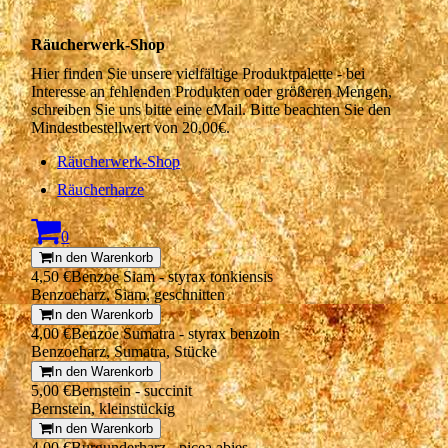
Räucherwerk-Shop
Hier finden Sie unsere vielfältige Produktpalette - bei
Interesse an fehlenden Produkten oder größeren Mengen,
schreiben Sie uns bitte eine eMail. Bitte beachten Sie den
Mindestbestellwert von 20,00€.
Räucherwerk-Shop
Räucherharze
0
In den Warenkorb
4,50 €
Benzoe Siam - styrax tonkiensis
Benzoeharz, Siam, geschnitten
In den Warenkorb
4,00 €
Benzoe Sumatra - styrax benzoin
Benzoeharz, Sumatra, Stücke
In den Warenkorb
5,00 €
Bernstein - succinit
Bernstein, kleinstückig
In den Warenkorb
4,00 €
Burgunderharz - picea abies