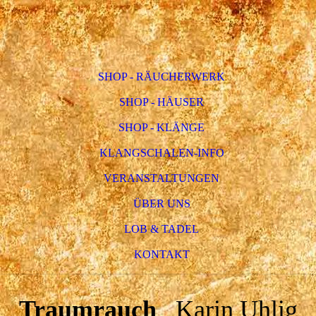
SHOP - RÄUCHERWERK
SHOP - HÄUSER
SHOP - KLÄNGE
KLANGSCHALEN-INFO
VERANSTALTUNGEN
ÜBER UNS
LOB & TADEL
KONTAKT
Traumrauch
Karin Uhlig