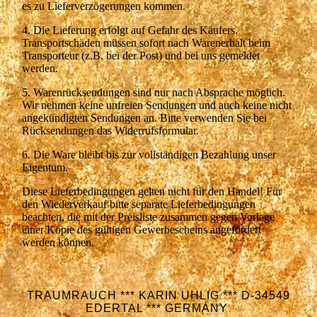
es zu Lieferverzögerungen kommen.
4. Die Lieferung erfolgt auf Gefahr des Käufers.
Transportschäden müssen sofort nach Warenerhalt beim
Transporteur (z.B. bei der Post) und bei uns gemeldet
werden.
5. Warenrücksendungen sind nur nach Absprache möglich.
Wir nehmen keine unfreien Sendungen und auch keine nicht
angekündigten Sendungen an. Bitte verwenden Sie bei
Rücksendungen das Widerrufsformular.
6. Die Ware bleibt bis zur vollständigen Bezahlung unser
Eigentum.
Diese Lieferbedingungen gelten nicht für den Handel! Für
den Wiederverkauf bitte separate Lieferbedingungen
beachten, die mit der Preisliste zusammen gegen Vorlage
einer Kopie des gültigen Gewerbescheins angefordert
werden können.
TRAUMRAUCH *** KARIN UHLIG *** D-34549
EDERTAL *** GERMANY